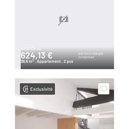
NANTES 44
624,13 €
par mois charges
comprises
2
36,6 m
, Appartement
, 2 pcs
Exclusivité