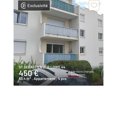
Exclusivité
ST SEBASTIEN SUR LOIRE 44
450 €
par mois charges
comprises
2
83,4 m
, Appartement
, 4 pcs