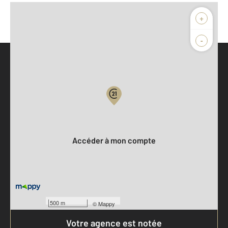
+
-
Parlons de vous, parlons biens
Votre compte :
Accéder à mon compte
500 m
©
Mappy
Votre agence est notée