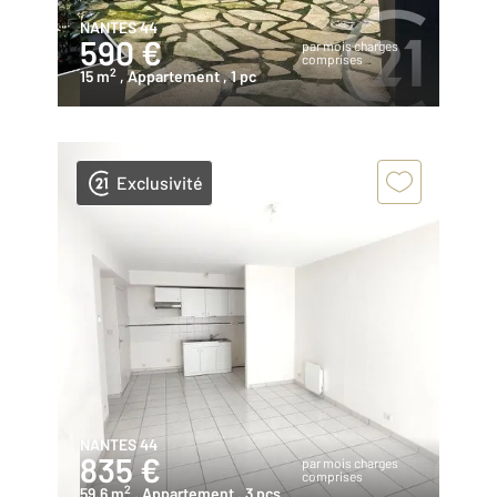
NANTES 44
590 €
par mois charges
comprises
2
15 m
, Appartement
, 1 pc
Exclusivité
NANTES 44
835 €
par mois charges
comprises
2
59,6 m
, Appartement
, 3 pcs