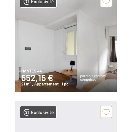
Exclusivité
NANTES 44
552,15 €
par mois charges
comprises
2
21 m
, Appartement
, 1 pc
Exclusivité