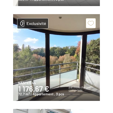
Exclusivité
NANTES 44
1 176,67 €
par mois charges
comprises
2
72,7 m
, Appartement
, 3 pcs