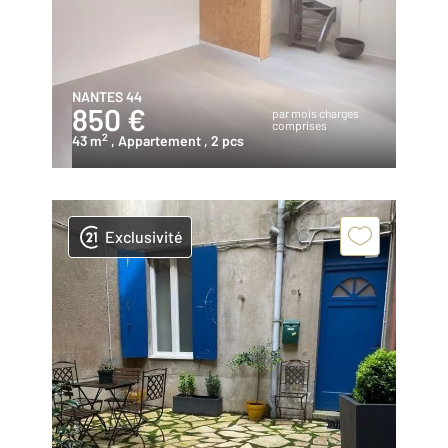
NANTES 44
850 €
par mois charges
comprises
2
43 m
, Appartement
, 2 pcs
Exclusivité