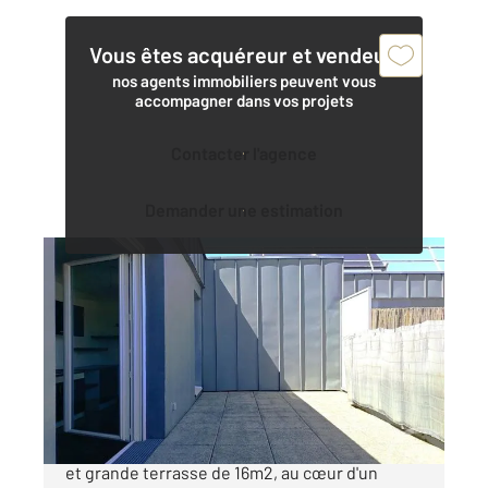
Vous êtes acquéreur et vendeur,
nos agents immobiliers peuvent vous
accompagner dans vos projets
Contacter l'agence
Demander une estimation
NANTES 44
2
62 m
, 3 pièces
Ref : 1894
Appartement à vendre
274 300 €
Superbe T3 au dernier étage avec ascenseur
et grande terrasse de 16m2, au cœur d'un