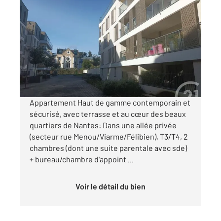
NANTES 44
2
83,50 m
, 4 pièces
Ref : 1668
Appartement T4 à vendre
440 000 €
Visiter le site dédié
Appartement Haut de gamme contemporain et
sécurisé, avec terrasse et au cœur des beaux
quartiers de Nantes: Dans une allée privée
(secteur rue Menou/Viarme/Félibien), T3/T4, 2
chambres (dont une suite parentale avec sde)
+ bureau/chambre d'appoint ...
Voir le détail du bien