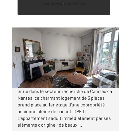
Découvrir nos offres
NANTES 44
2
86,26 m
, 3 pièces
Ref : 1462
Appartement F3 à vendre
299 000 €
Visiter le site dédié
Situé dans le secteur recherché de Canclaux à
Nantes, ce charmant logement de 3 pièces
prend place au 1er étage d'une copropriété
ancienne pleine de cachet. DPE D
L'appartement séduit immédiatement par ses
éléments d'origine : de beaux ...