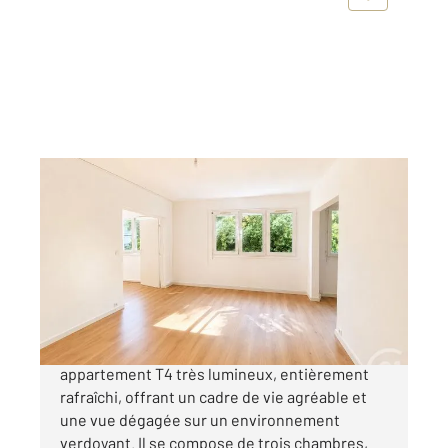
NANTES 44
2
83,10 m
, 4 pièces
Ref : 1908
Appartement F4 à vendre
149 000 €
SECTEUR DOULON Découvrez cet
appartement T4 très lumineux, entièrement
rafraîchi, offrant un cadre de vie agréable et
une vue dégagée sur un environnement
verdoyant. Il se compose de trois chambres,