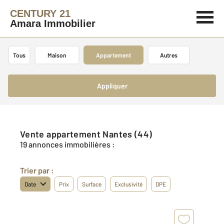
CENTURY 21
Amara Immobilier
Tous
Maison
Appartement
Autres
Appliquer
Vente appartement Nantes (44)
19 annonces immobilières :
Trier par :
Date
Prix
Surface
Exclusivité
DPE