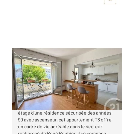
NANTES 44
2
66,11 m
, 3 pièces
Ref : 1819
Appartement F3 à vendre
249 000 €
T3 Quartier René Bouhier à Nantes Au 2eme
étage d'une résidence sécurisée des années
90 avec ascenseur, cet appartement T3 offre
un cadre de vie agréable dans le secteur
recherché de René Bouhier. Il se compose