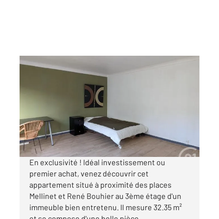
NANTES 44
2
32,35 m
, 1 pièce
Ref : 1703
Appartement T1 à vendre
115 000 €
Visiter le site dédié
En exclusivité ! Idéal investissement ou
premier achat, venez découvrir cet
appartement situé à proximité des places
Mellinet et René Bouhier au 3ème étage d'un
immeuble bien entretenu. Il mesure 32.35 m²
et se compose d'une belle pièce ...