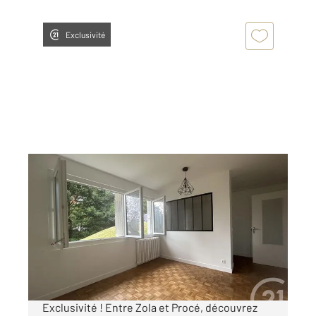
Exclusivité
NANTES 44
2
41,62 m
, 2 pièces
Ref : 1681
Appartement F1 Bis à vendre
133 900 €
Visiter le site dédié
Exclusivité ! Entre Zola et Procé, découvrez