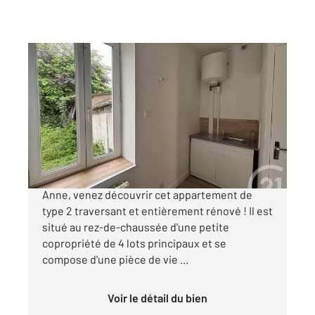
NANTES 44
2
24,40 m
, 2 pièces
Ref : 1864
Appartement T2 à vendre
102 600 €
NANTES au cœur du quartier Butte Sainte
Anne, venez découvrir cet appartement de
type 2 traversant et entièrement rénové ! Il est
situé au rez-de-chaussée d'une petite
copropriété de 4 lots principaux et se
compose d'une pièce de vie ...
Voir le détail du bien