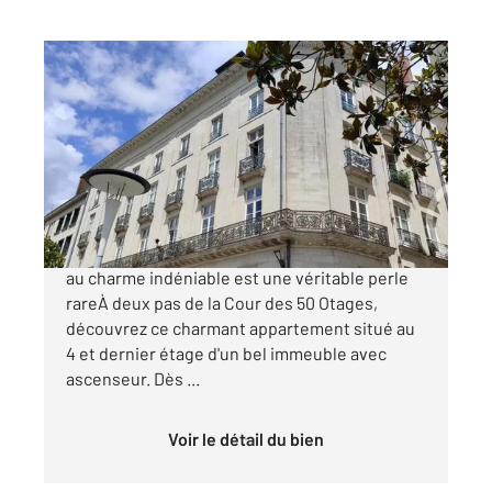
NANTES 44
2
71,98 m
, 3 pièces
Ref : 1888
Appartement F3 à vendre
213 000 €
Proche cour des 50 Otages, cet appartement
au charme indéniable est une véritable perle
rareÀ deux pas de la Cour des 50 Otages,
découvrez ce charmant appartement situé au
4 et dernier étage d'un bel immeuble avec
ascenseur. Dès ...
Voir le détail du bien