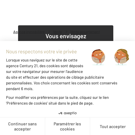
Agence immobilière
Vente
Vente appartement
Vous envisagez
une carrière dans l'immobilier ?
Découvrir nos offres
1
Notre agence à NANTES
Créer une alerte