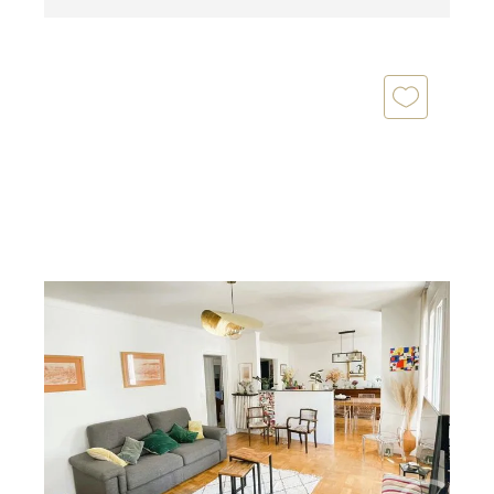
NANTES 44
2
105 m
, 5 pièces
Ref : 1595
Appartement F5 à vendre
465 000 €
Découvrez cet élégant appartement