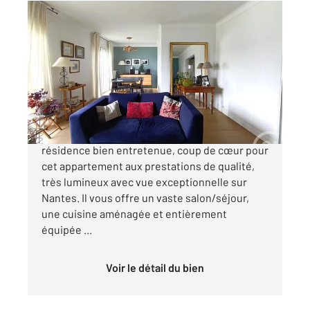
NANTES 44
2
105,45 m
, 5 pièces
Ref : 1837
Appartement T5 à vendre
397 700 €
NANTES Mellinet, au 5ème étage d'une
résidence bien entretenue, coup de cœur pour
cet appartement aux prestations de qualité,
très lumineux avec vue exceptionnelle sur
Nantes. Il vous offre un vaste salon/séjour,
une cuisine aménagée et entièrement
équipée ...
Voir le détail du bien