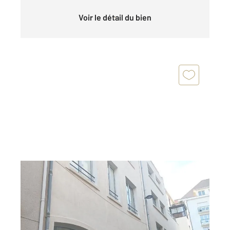
Voir le détail du bien
NANTES 44
2
51,76 m
, 3 pièces
Ref : 1567
Appartement T3 à vendre
231 000 €