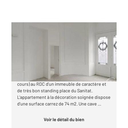
NANTES 44
2
73,68 m
, 3 pièces
Ref : 1568
Appartement T3 à vendre
323 400 €
Très beau T3 rénové (travaux de finition en
cours) au RDC d'un immeuble de caractère et
de très bon standing place du Sanitat.
L'appartement à la décoration soignée dispose
d'une surface carrez de 74 m2. Une cave ...
Voir le détail du bien