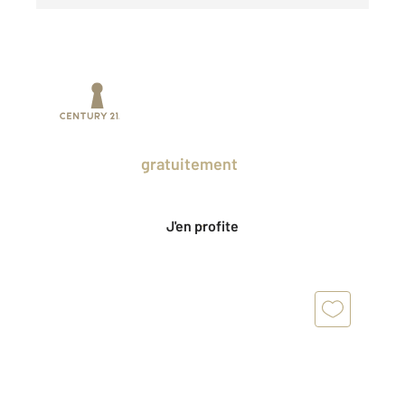
Prenez un temps d'avance sur le marché
en profitant
gratuitement
des Ventes
Privées CENTURY 21.
J'en profite