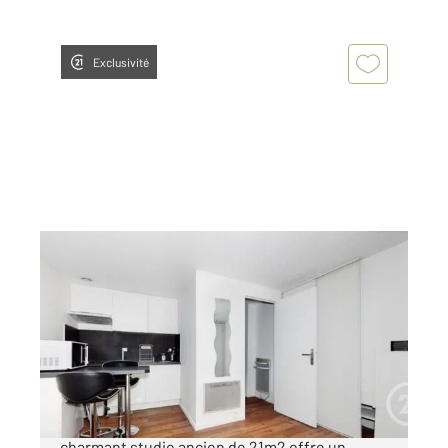
Exclusivité
NANTES 44
2
20,66 m
, 1 pièce
Ref : 1489
Appartement Studio à vendre
110 000 €
A proximité de la Place de la Monnaie, ce
charmant studio ancien de 21m2 offre un